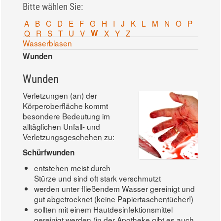
Bitte wählen Sie:
A
B
C
D
E
F
G
H
I
J
K
L
M
N
O
P
Q
R
S
T
U
V
W
X
Y
Z
Wasserblasen
Wunden
Wunden
Verletzungen (an) der
Körperoberfläche kommt
besondere Bedeutung im
alltäglichen Unfall- und
Verletzungsgeschehen zu:
Schürfwunden
entstehen meist durch
Stürze und sind oft stark verschmutzt
werden unter fließendem Wasser gereinigt und
gut abgetrocknet (keine Papiertaschentücher!)
sollten mit einem Hautdesinfektionsmittel
gereinigt werden (in der Apotheke gibt es auch