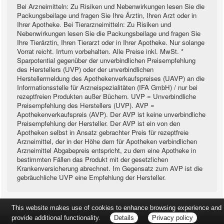
Bei Arzneimitteln: Zu Risiken und Nebenwirkungen lesen Sie die
Packungsbeilage und fragen Sie Ihre Ärztin, Ihren Arzt oder in
Ihrer Apotheke. Bei Tierarzneimitteln: Zu Risiken und
Nebenwirkungen lesen Sie die Packungsbeilage und fragen Sie
Ihre Tierärztin, Ihren Tierarzt oder in Ihrer Apotheke. Nur solange
Vorrat reicht. Irrtum vorbehalten. Alle Preise inkl. MwSt. *
Sparpotential gegenüber der unverbindlichen Preisempfehlung
des Herstellers (UVP) oder der unverbindlichen
Herstellermeldung des Apothekenverkaufspreises (UAVP) an die
Informationsstelle für Arzneispezialitäten (IFA GmbH) / nur bei
rezeptfreien Produkten außer Büchern. UVP = Unverbindliche
Preisempfehlung des Herstellers (UVP). AVP =
Apothekenverkaufspreis (AVP). Der AVP ist keine unverbindliche
Preisempfehlung der Hersteller. Der AVP ist ein von den
Apotheken selbst in Ansatz gebrachter Preis für rezeptfreie
Arzneimittel, der in der Höhe dem für Apotheken verbindlichen
Arzneimittel Abgabepreis entspricht, zu dem eine Apotheke in
bestimmten Fällen das Produkt mit der gesetzlichen
Krankenversicherung abrechnet. Im Gegensatz zum AVP ist die
gebräuchliche UVP eine Empfehlung der Hersteller.
This website makes use of cookies to enhance browsing experience and
provide additional functionality.
Details
Privacy policy