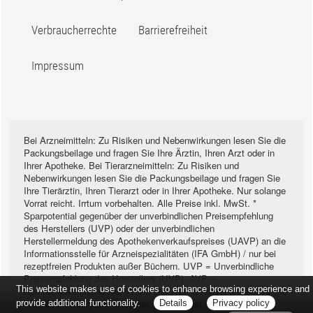
Verbraucherrechte
Barrierefreiheit
Impressum
Bei Arzneimitteln: Zu Risiken und Nebenwirkungen lesen Sie die
Packungsbeilage und fragen Sie Ihre Ärztin, Ihren Arzt oder in
Ihrer Apotheke. Bei Tierarzneimitteln: Zu Risiken und
Nebenwirkungen lesen Sie die Packungsbeilage und fragen Sie
Ihre Tierärztin, Ihren Tierarzt oder in Ihrer Apotheke. Nur solange
Vorrat reicht. Irrtum vorbehalten. Alle Preise inkl. MwSt. *
Sparpotential gegenüber der unverbindlichen Preisempfehlung
des Herstellers (UVP) oder der unverbindlichen
Herstellermeldung des Apothekenverkaufspreises (UAVP) an die
Informationsstelle für Arzneispezialitäten (IFA GmbH) / nur bei
rezeptfreien Produkten außer Büchern. UVP = Unverbindliche
Preisempfehlung des Herstellers (UVP). AVP =
This website makes use of cookies to enhance browsing experience and
Apothekenverkaufspreis (AVP). Der AVP ist keine unverbindliche
Preisempfehlung der Hersteller. Der AVP ist ein von den
provide additional functionality.
Details
Privacy policy