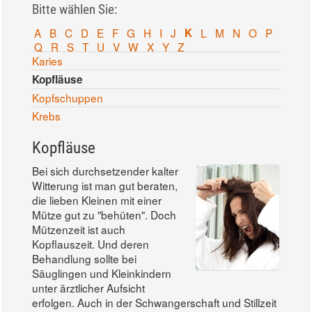
Bitte wählen Sie:
A
B
C
D
E
F
G
H
I
J
K
L
M
N
O
P
Q
R
S
T
U
V
W
X
Y
Z
Karies
Kopfläuse
Kopfschuppen
Krebs
Kopfläuse
Bei sich durchsetzender kalter
Witterung ist man gut beraten,
die lieben Kleinen mit einer
Mütze gut zu "behüten". Doch
Mützenzeit ist auch
Kopflauszeit. Und deren
Behandlung sollte bei
Säuglingen und Kleinkindern
unter ärztlicher Aufsicht
erfolgen. Auch in der Schwangerschaft und Stillzeit