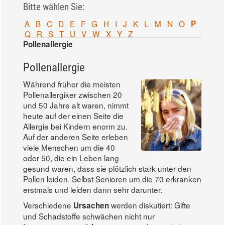
Bitte wählen Sie:
A
B
C
D
E
F
G
H
I
J
K
L
M
N
O
P
Q
R
S
T
U
V
W
X
Y
Z
Pollenallergie
Pollenallergie
Während früher die meisten
Pollenallergiker zwischen 20
und 50 Jahre alt waren, nimmt
heute auf der einen Seite die
Allergie bei Kindern enorm zu.
Auf der anderen Seite erleben
viele Menschen um die 40
oder 50, die ein Leben lang
gesund waren, dass sie plötzlich stark unter den
Pollen leiden. Selbst Senioren um die 70 erkranken
erstmals und leiden dann sehr darunter.
Verschiedene
werden diskutiert: Gifte
Ursachen
und Schadstoffe schwächen nicht nur