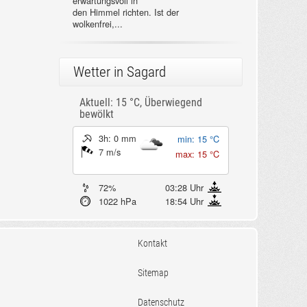
erwartungsvoll in
den Himmel richten. Ist der
wolkenfrei,...
Wetter in Sagard
Aktuell: 15 °C,
Überwiegend
bewölkt
3h: 0 mm
min: 15 °C
7 m/s
max: 15 °C
72%
03:28 Uhr
1022 hPa
18:54 Uhr
Kontakt
Sitemap
Datenschutz