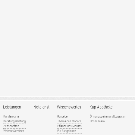
Leistungen
Notdienst
Wissenswertes
Kap Apotheke
Kundenkarte
Ratgeber
Öffnungszeiten und Lageplan
Beratungsleistung
Thema des Monats
Unser Team
Zeitschriften
Pflanze des Monats
Weitere Services
Für Sie gelesen