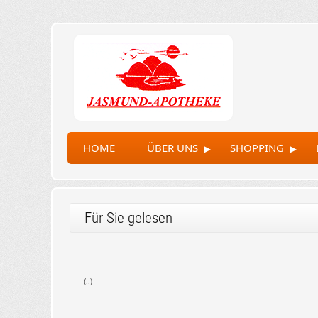
▸
▸
HOME
ÜBER UNS
SHOPPING
Für Sie gelesen
(..)