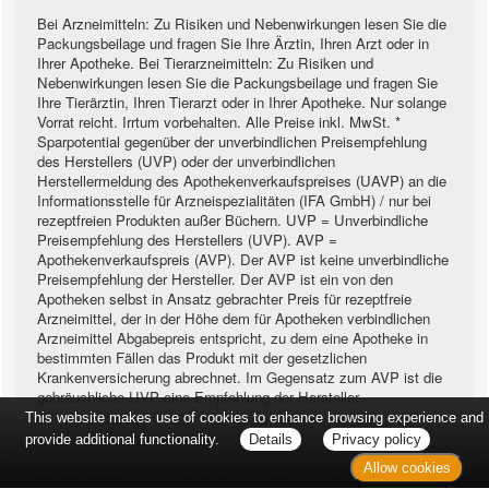
Bei Arzneimitteln: Zu Risiken und Nebenwirkungen lesen Sie die
Packungsbeilage und fragen Sie Ihre Ärztin, Ihren Arzt oder in
Ihrer Apotheke. Bei Tierarzneimitteln: Zu Risiken und
Nebenwirkungen lesen Sie die Packungsbeilage und fragen Sie
Ihre Tierärztin, Ihren Tierarzt oder in Ihrer Apotheke. Nur solange
Vorrat reicht. Irrtum vorbehalten. Alle Preise inkl. MwSt. *
Sparpotential gegenüber der unverbindlichen Preisempfehlung
des Herstellers (UVP) oder der unverbindlichen
Herstellermeldung des Apothekenverkaufspreises (UAVP) an die
Informationsstelle für Arzneispezialitäten (IFA GmbH) / nur bei
rezeptfreien Produkten außer Büchern. UVP = Unverbindliche
Preisempfehlung des Herstellers (UVP). AVP =
Apothekenverkaufspreis (AVP). Der AVP ist keine unverbindliche
Preisempfehlung der Hersteller. Der AVP ist ein von den
Apotheken selbst in Ansatz gebrachter Preis für rezeptfreie
Arzneimittel, der in der Höhe dem für Apotheken verbindlichen
Arzneimittel Abgabepreis entspricht, zu dem eine Apotheke in
bestimmten Fällen das Produkt mit der gesetzlichen
Krankenversicherung abrechnet. Im Gegensatz zum AVP ist die
gebräuchliche UVP eine Empfehlung der Hersteller.
This website makes use of cookies to enhance browsing experience and
provide additional functionality.
Details
Privacy policy
Allow cookies