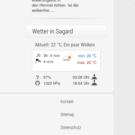
den Himmel richten. Ist der
wolkenfrei,...
Wetter in Sagard
Aktuell: 22 °C,
Ein paar Wolken
3h: 0 mm
min: 22 °C
4 m/s
max: 22 °C
57%
03:28 Uhr
1023 hPa
18:54 Uhr
Kontakt
Sitemap
Datenschutz