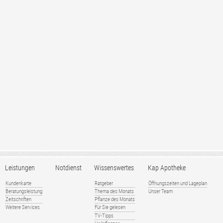
Leistungen
Notdienst
Wissenswertes
Kap Apotheke
Kundenkarte
Ratgeber
Öffnungszeiten und Lageplan
Beratungsleistung
Thema des Monats
Unser Team
Zeitschriften
Pflanze des Monats
Weitere Services
Für Sie gelesen
TV-Tipps